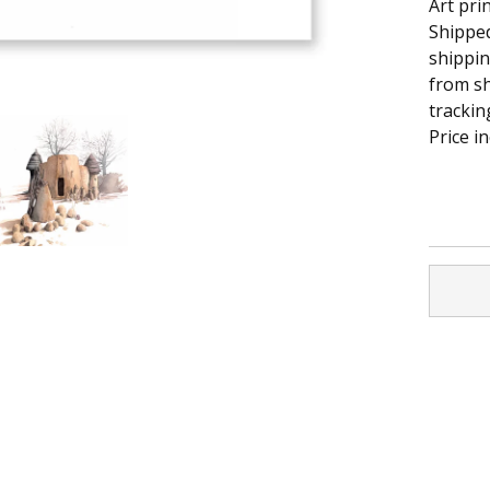
Art pri
Shipped
shippin
from sh
tracki
Price i