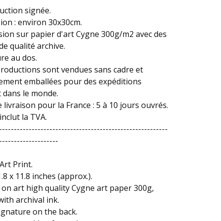
ction signée.
on : environ 30x30cm.
ion sur papier d'art Cygne 300g/m2 avec des
de qualité archive.
re au dos.
roductions sont vendues sans cadre et
tement emballées pour des expéditions
 dans le monde.
e livraison pour la France : 5 à 10 jours ouvrés.
inclut la TVA.
---------------------------------------------------------
--------------------
Art Print.
1.8 x 11.8 inches (approx.).
 on art high quality Cygne art paper 300g,
with archival ink.
signature on the back.