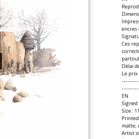
Reprodu
Dimensi
Impress
encres 
Signatu
Ces rep
correc
partout
Délai d
Le prix 
---------
---------
EN
Signed 
Size : 1
Printed
matte, 
Artist 