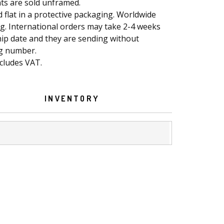
nts are sold unframed.
 flat in a protective packaging. Worldwide
g. International orders may take 2-4 weeks
ip date and they are sending without
ng number.
ncludes VAT.
INVENTORY