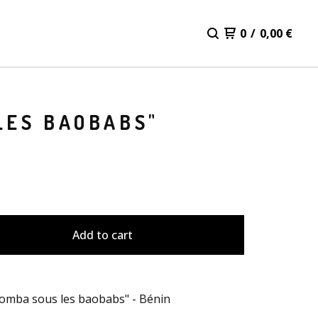
0
/
0,00
€
LES BAOBABS"
Add to cart
Somba sous les baobabs" - Bénin