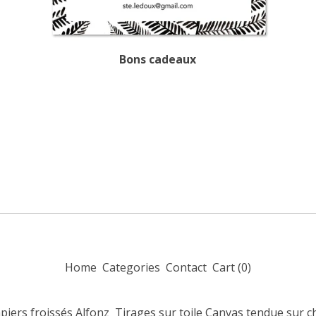
Bons cadeaux
Home
Categories
Contact
Cart (
0
)
piers froissés Alfonz
Tirages sur toile Canvas tendue sur c