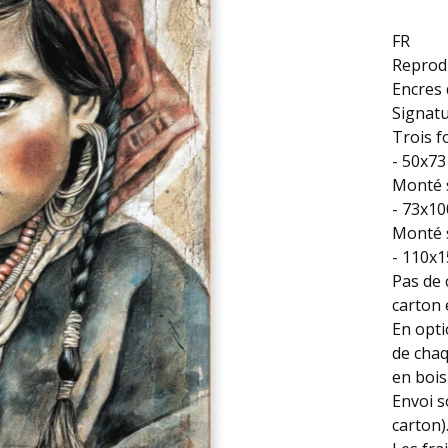
FR
Reprodu
Encres 
Signatu
Trois f
- 50x73
Monté s
- 73x10
Monté s
- 110x1
Pas de 
carton 
En opti
de chaq
en bois
Envoi s
carton)