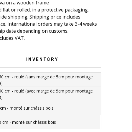
nva on a wooden frame
 flat or rolled, in a protective packaging.
de shipping. Shipping price includes
ce. International orders may take 3-4 weeks
hip date depending on customs.
ncludes VAT.
INVENTORY
50 cm - roulé (sans marge de 5cm pour montage
s)
50 cm - roulé (avec marge de 5cm pour montage
s)
cm - monté sur châssis bois
 cm - monté sur châssis bois