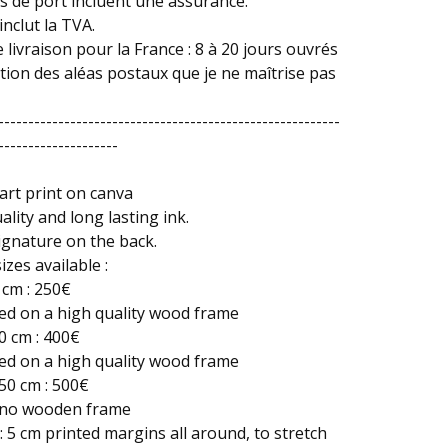
is de port incluent une assurance.
inclut la TVA.
e livraison pour la France : 8 à 20 jours ouvrés
tion des aléas postaux que je ne maîtrise pas
---------------------------------------------------------
--------------------
art print on canva
ality and long lasting ink.
signature on the back.
izes available :
 cm : 250€
ed on a high quality wood frame
0 cm : 400€
ed on a high quality wood frame
50 cm : 500€
, no wooden frame
: 5 cm printed margins all around, to stretch