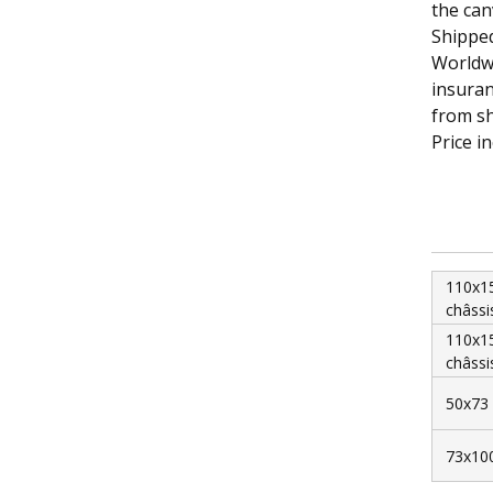
the ca
Shipped
Worldwi
insuran
from s
Price i
110x1
châssi
110x1
châssi
50x73 
73x100