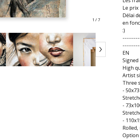
Les fra
Le prix 
Délai d
1
/ 7
en fonc
:)
---------
---------
EN
Signed 
High qu
Artist 
Three s
- 50x73
Stretch
- 73x10
Stretch
- 110x1
Rolled
Option 