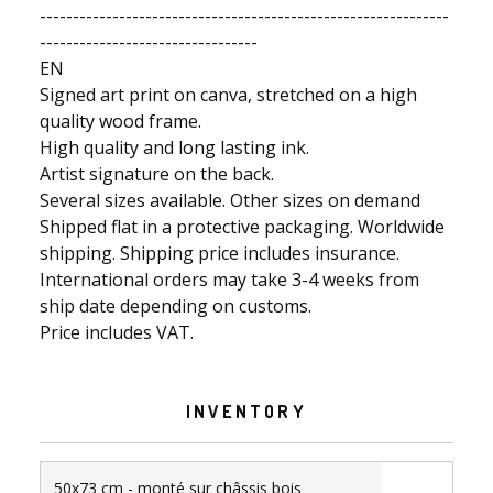
--------------------------------------------------------------
---------------------------------
EN
Signed art print on canva, stretched on a high
quality wood frame.
High quality and long lasting ink.
Artist signature on the back.
Several sizes available. Other sizes on demand
Shipped flat in a protective packaging. Worldwide
shipping. Shipping price includes insurance.
International orders may take 3-4 weeks from
ship date depending on customs.
Price includes VAT.
INVENTORY
50x73 cm - monté sur châssis bois